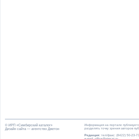
© ИРП «
Симбирский каталог
»
Информация на портале публикуетс
разделять точку зрения авторов пу
Дизайн сайта — агентство Джетон
Редакция:
тел/факс: (8422) 50-23-73
e-mail: office@simcat.ru