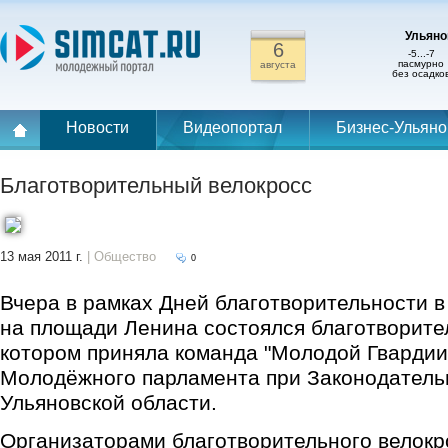
Ульянов
6
-5...-7
пасмурно
августа
без осадко
Новости
Видеопортал
Бизнес-Ульяно
Благотворительный велокросс
13 мая 2011 г.
| Общество
0
Вчера в рамках Дней благотворительности в
на площади Ленина состоялся благотворите
котором приняла команда "Молодой Гвардии
Молодёжного парламента при Законодател
Ульяновской области.
Организаторами благотворительного велокр