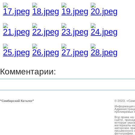
Комментарии:
"Симбирский Каталог"
© 2023, «Сим
Информация н
Администраци
публикуемых 
Все права на
сайте, прина
которые указа
материалы им
авторское пр
письменного 
фотографии.