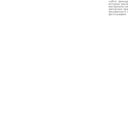
сайте, прина
которые указа
материалы им
авторское пр
письменного 
фотографии.