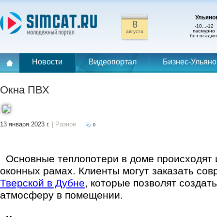
Ульянов
8
-10...-12
пасмурно
августа
без осадко
Новости
Видеопортал
Бизнес-Ульяно
Окна ПВХ
13 января 2023 г.
| Разное
0
Основные теплопотери в доме происходят и
оконных рамах. Клиенты могут заказать со
Тверской в Дубне
, которые позволят создат
атмосферу в помещении.