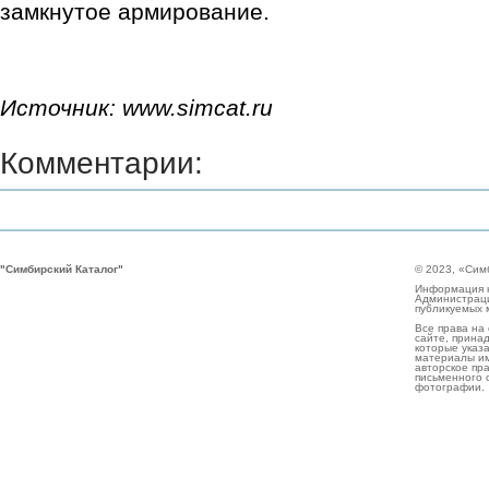
замкнутое армирование.
Источник: www.simcat.ru
Комментарии:
"Симбирский Каталог"
© 2023, «Сим
Информация н
Администраци
публикуемых 
Все права на
сайте, прина
которые указа
материалы им
авторское пр
письменного 
фотографии.