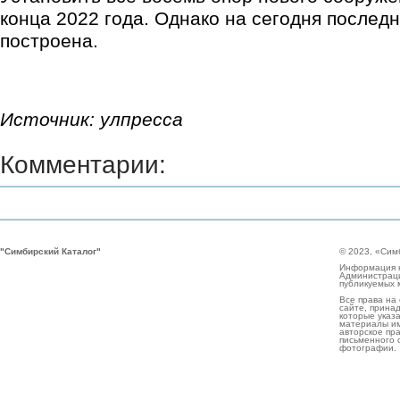
конца 2022 года. Однако на сегодня послед
построена.
Источник: улпресса
Комментарии:
"Симбирский Каталог"
© 2023, «Сим
Информация н
Администраци
публикуемых 
Все права на
сайте, прина
которые указа
материалы им
авторское пр
письменного 
фотографии.