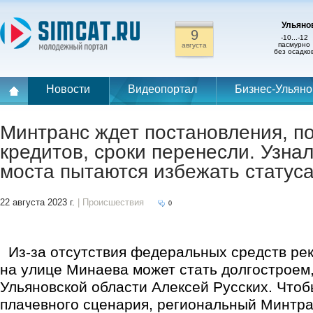
Ульянов
9
-10...-12
пасмурно
августа
без осадко
Новости
Видеопортал
Бизнес-Ульяно
Минтранс ждет постановления, п
кредитов, сроки перенесли. Узнал
моста пытаются избежать статуса
22 августа 2023 г.
| Происшествия
0
Из-за отсутствия федеральных средств ре
на улице Минаева может стать долгостроем,
Ульяновской области Алексей Русских. Что
плачевного сценария, региональный Минтра