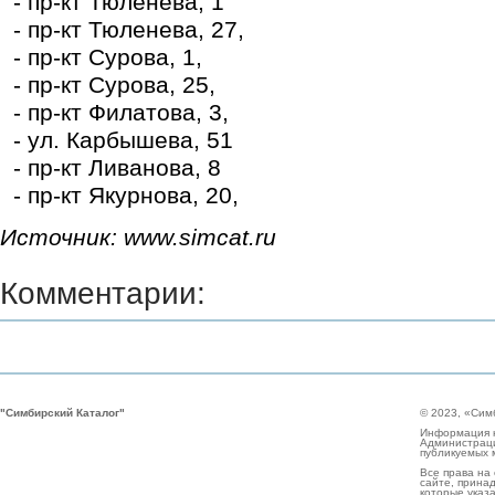
- пр-кт Тюленева, 1
- пр-кт Тюленева, 27,
- пр-кт Сурова, 1,
- пр-кт Сурова, 25,
- пр-кт Филатова, 3,
- ул. Карбышева, 51
- пр-кт Ливанова, 8
- пр-кт Якурнова, 20,
Источник: www.simcat.ru
Комментарии:
"Симбирский Каталог"
© 2023, «Сим
Информация н
Администраци
публикуемых 
Все права на
сайте, прина
которые указа