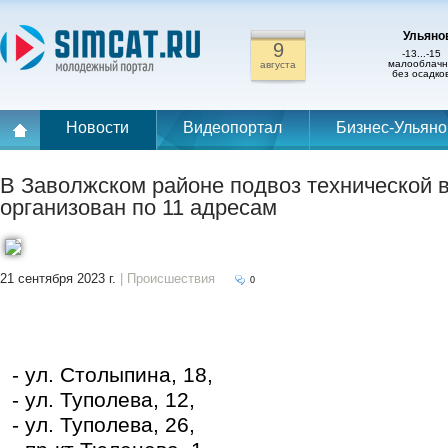
Ульянов
9
-13...-15
малооблачн
августа
без осадко
Новости
Видеопортал
Бизнес-Ульяно
В Заволжском районе подвоз технической 
организован по 11 адресам
21 сентября 2023 г.
| Происшествия
0
- ул. Столыпина, 18,
- ул. Туполева, 12,
- ул. Туполева, 26,