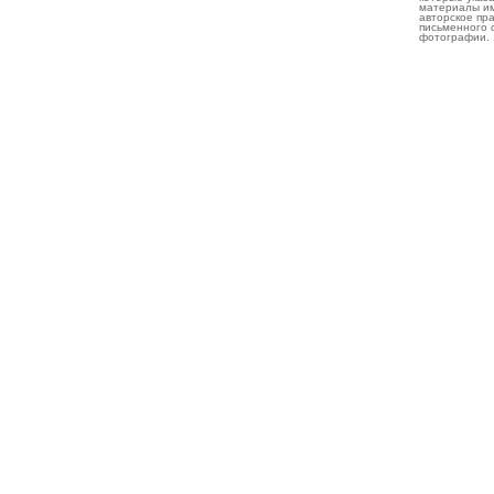
материалы им
авторское пр
письменного 
фотографии.