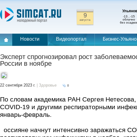
Ульянов
9
-13...-15
облачно
августа
без осадко
Новости
Видеопортал
Бизнес-Ульяно
Эксперт спрогнозировал рост заболеваемо
России в ноябре
22 сентября 2023 г.
| Здоровье
0
По словам академика РАН Сергея Нетесова,
COVID-19 и другими респираторными инфек
январь-февраль.
оссияне начнут интенсивно заражаться CO