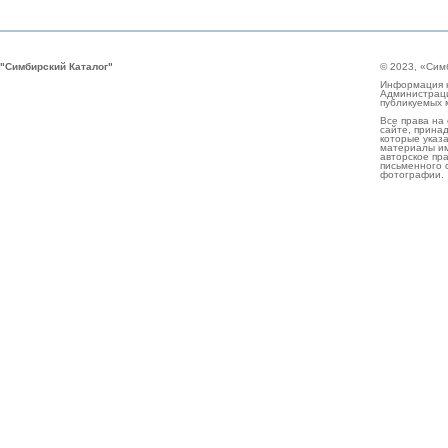
"Симбирский Каталог"
© 2023, «Сим
Информация н
Администраци
публикуемых 
Все права на
сайте, прина
которые указа
материалы им
авторское пр
письменного 
фотографии.