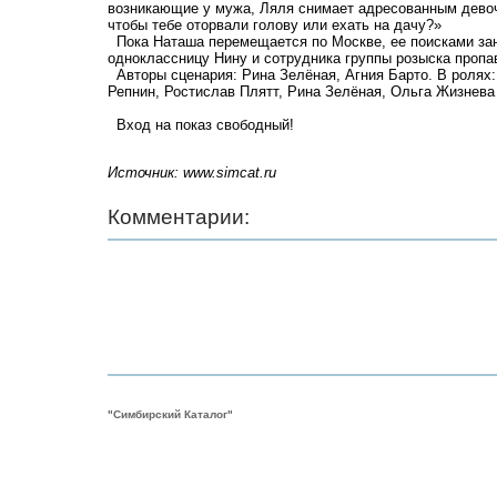
возникающие у мужа, Ляля снимает адресованным девоч
чтобы тебе оторвали голову или ехать на дачу?»
Пока Наташа перемещается по Москве, ее поисками за
одноклассницу Нину и сотрудника группы розыска пропа
Авторы сценария: Рина Зелёная, Агния Барто. В ролях:
Репнин, Ростислав Плятт, Рина Зелёная, Ольга Жизнева 
Вход на показ свободный!
Источник: www.simcat.ru
Комментарии:
"Симбирский Каталог"