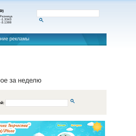
Ф)
Разница
-1.3343
-3.1388
ние рекламы
ое за неделю
ей: