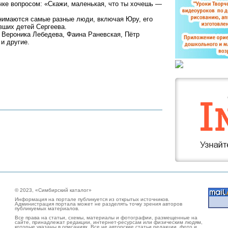
ке вопросом: «Скажи, маленькая, что ты хочешь —
нимаются самые разные люди, включая Юру, его
вших детей Сергеева.
 Вероника Лебедева, Фаина Раневская, Пётр
и другие.
© 2023, «Симбирский каталог»
Информация на портале публикуется из открытых источников.
Администрация портала может не разделять точку зрения авторов
публикуемых материалов.
Все права на статьи, схемы, материалы и фотографии, размещенные на
сайте, принадлежат редакции, интернет-ресурсам или физическим людям,
которые указаны в описаниях. Все не авторские статьи редакции, фото и