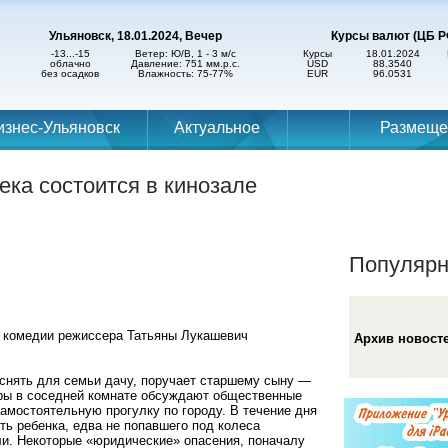
Ульяновск, 18.01.2024, Вечер
Курсы валют (ЦБ Р
-13...-15
Ветер: Ю/В, 1 - 3 м/с
Курсы
18.01.2024
облачно
Давление: 751 мм.р.с.
USD
88.3540
без осадков
Влажность: 75-77%
EUR
96.0531
изнес-Ульяновск
Актуальное
Размеще
ека состоится в кинозале
Популярн
 комедии режиссера Татьяны Лукашевич
Архив новост
 снять для семьи дачу, поручает старшему сыну —
ры в соседней комнате обсуждают общественные
амостоятельную прогулку по городу. В течение дня
ть ребенка, едва не попавшего под колеса
ли. Некоторые «юридические» опасения, поначалу