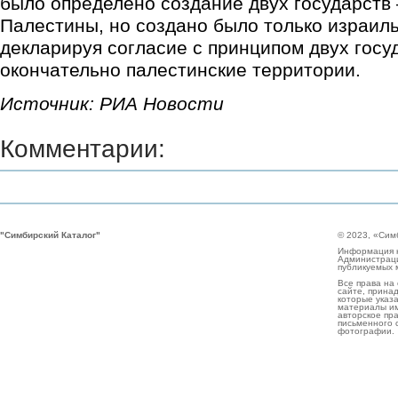
было определено создание двух государств
Палестины, но создано было только израиль
декларируя согласие с принципом двух госу
окончательно палестинские территории.
Источник: РИА Новости
Комментарии:
"Симбирский Каталог"
© 2023, «Сим
Информация н
Администраци
публикуемых 
Все права на
сайте, прина
которые указа
материалы им
авторское пр
письменного 
фотографии.