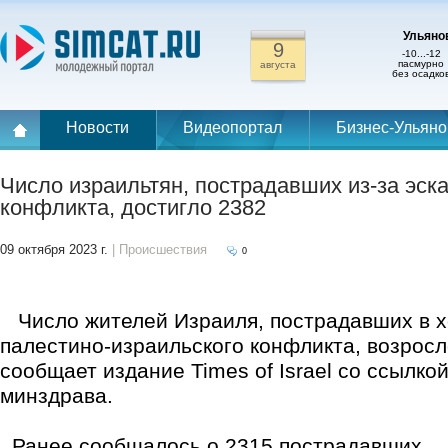
Ульянов
9
-10...-12
пасмурно
августа
без осадко
Новости
Видеопортал
Бизнес-Ульяно
Число израильтян, пострадавших из-за эск
конфликта, достигло 2382
09 октября 2023 г.
| Происшествия
0
Число жителей Израиля, пострадавших в х
палестино-израильского конфликта, возросл
сообщает издание Times of Israel со ссылко
минздрава.
Ранее сообщалось о 2315 пострадавших.