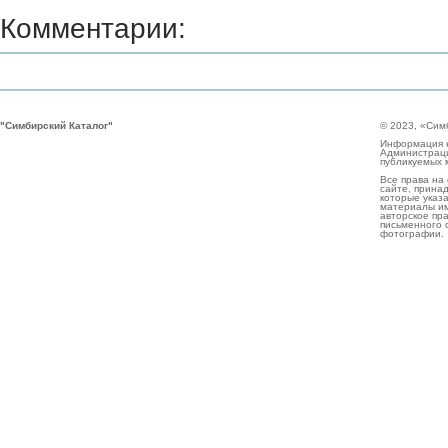
Комментарии:
"Симбирский Каталог"
© 2023, «Сим
Информация н
Администраци
публикуемых 
Все права на
сайте, прина
которые указа
материалы им
авторское пр
письменного 
фотографии.