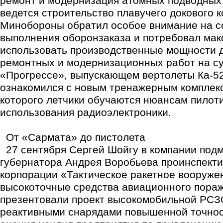
ремонт и модернизация атомных подводных 
ведется строительство плавучего докового к
Минобороны обратил особое внимание на с
выполнения оборонзаказа и потребовал ма
использовать производственные мощности 
ремонтных и модернизационных работ на с
«Прогрессе», выпускающем вертолеты Ка-52
ознакомился с новым тренажерным комплек
которого летчики обучаются нюансам пилот
использования радиоэлектроники.
От «Сармата» до пистолета
27 сентября Сергей Шойгу в компании под
губернатора Андрея Воробьева проинспект
корпорации «Тактическое ракетное вооруже
высокоточные средства авиационного пораж
презентовали проект высокомобильной РСЗ
реактивными снарядами повышенной точнос