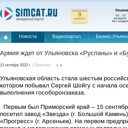
Ульянов
9
-10...-12
пасмурно
августа
без осадко
Новости
Видеопортал
Бизнес-Ульяно
Армия ждет от Ульяновска «Русланы» и «Б
13 октября 2023 г.
| Политика
0
Ульяновская область стала шестым российс
котором побывал Сергей Шойгу с начала осе
выполнения гособоронзаказа.
Первым был Приморский край – 15 сентябр
посетил завод «Звезда» (г. Большой Камень
«Прогресс» (г. Арсеньев). На первом предпр