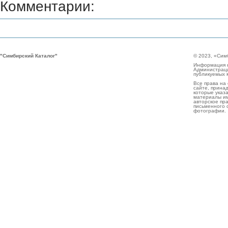
Комментарии:
"Симбирский Каталог"
© 2023, «Сим
Информация н
Администраци
публикуемых 
Все права на
сайте, прина
которые указа
материалы им
авторское пр
письменного 
фотографии.