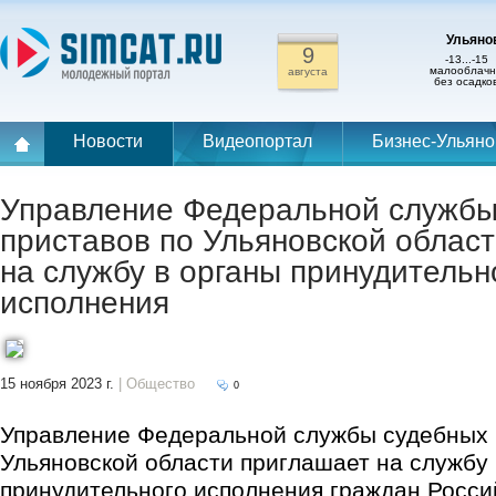
Ульянов
9
-13...-15
малооблачн
августа
без осадко
Новости
Видеопортал
Бизнес-Ульяно
Управление Федеральной службы
приставов по Ульяновской облас
на службу в органы принудительн
исполнения
15 ноября 2023 г.
| Общество
0
Управление Федеральной службы судебных 
Ульяновской области приглашает на службу 
принудительного исполнения граждан Росси