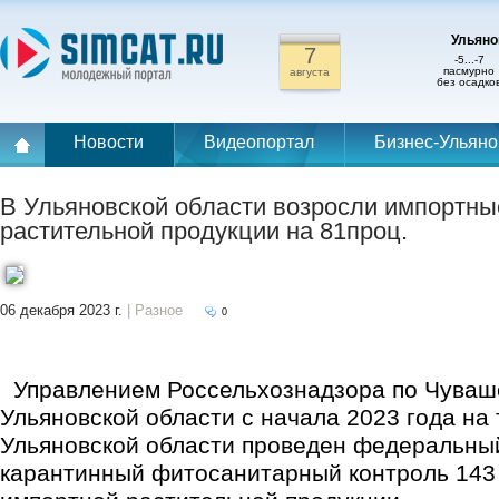
Ульянов
7
-5...-7
пасмурно
августа
без осадко
Новости
Видеопортал
Бизнес-Ульяно
В Ульяновской области возросли импортны
растительной продукции на 81проц.
06 декабря 2023 г.
| Разное
0
Управлением Россельхознадзора по Чувашс
Ульяновской области с начала 2023 года на
Ульяновской области проведен федеральны
карантинный фитосанитарный контроль 143 