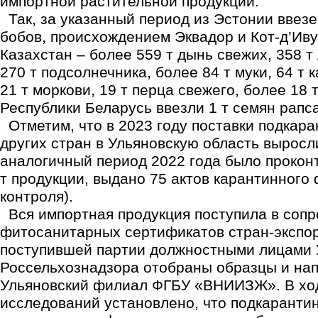
импортной растительной продукции.
Так, за указанный период из Эстонии ввезен
бобов, происхождением Эквадор и Кот-д’Иву
Казахстан – более 559 т дынь свежих, 358 т
270 т подсолнечника, более 84 т муки, 64 т к
21 т моркови, 19 т перца свежего, более 18 
Республики Беларусь ввезли 1 т семян рапса
Отметим, что в 2023 году поставки подкара
других стран в Ульяновскую область выросли
аналогичный период 2022 года было прокон
т продукции, выдано 75 актов карантинного
контроля).
Вся импортная продукция поступила в соп
фитосанитарных сертификатов стран-экспор
поступившей партии должностными лицами 
Россельхознадзора отобраны образцы и на
Ульяновский филиал ФГБУ «ВНИИЗЖ». В хо
исследований установлено, что подкаранти