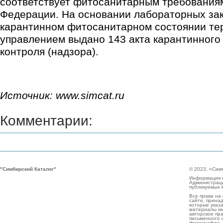
соответствует фитосанитарным требования
Федерации. На основании лабораторных за
карантинном фитосанитарном состоянии т
управлением выдано 143 акта карантинного
контроля (надзора).
Источник: www.simcat.ru
Комментарии:
"Симбирский Каталог"
© 2023, «Сим
Информация н
Администраци
публикуемых 
Все права на
сайте, прина
которые указа
материалы им
авторское пр
письменного 
фотографии.