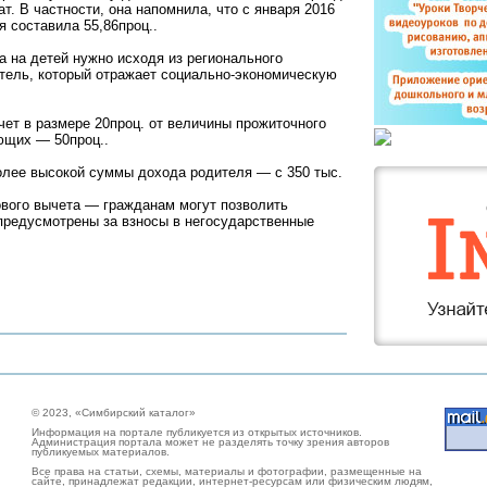
. В частности, она напомнила, что с января 2016
я составила 55,86проц..
 на детей нужно исходя из регионального
атель, который отражает социально-экономическую
чет в размере 20проц. от величины прожиточного
ующих — 50проц..
лее высокой суммы дохода родителя — с 350 тыс.
ового вычета — гражданам могут позволить
предусмотрены за взносы в негосударственные
© 2023, «Симбирский каталог»
Информация на портале публикуется из открытых источников.
Администрация портала может не разделять точку зрения авторов
публикуемых материалов.
Все права на статьи, схемы, материалы и фотографии, размещенные на
сайте, принадлежат редакции, интернет-ресурсам или физическим людям,