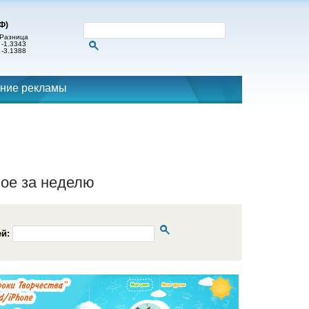
Ф)
Разница
-1.3343
-3.1388
ние рекламы
ое за неделю
ей: