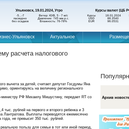
Ульяновск, 19.01.2024, Утро
Курсы валют (ЦБ Р
-5...-7
Ветер: Ю/В, 5 - 7 м/с
Курсы
18.01.2024
пасмурно
Давление: 745 мм.р.с.
USD
88.3540
без осадков
Влажность: 76-78%
EUR
96.0531
изнес-Ульяновск
Актуальное
Размеще
ему расчета налогового
Популярн
ого вычета за детей, считает депутат Госдумы Яна
имо, ориентируясь на величину регионального
-министру РФ Михаилу Мишустину, передает RT со
Архив новост
 тыс. рублей на первого и второго ребенка и 3
нила Лантратова. Выплаты переводятся ежемесячно
года, не превысит 350 тыс. рублей.
еальную пользу для семьи в тот или иной период,