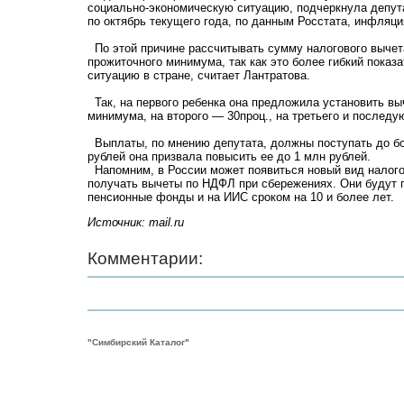
социально-экономическую ситуацию, подчеркнула депутат
по октябрь текущего года, по данным Росстата, инфляци
По этой причине рассчитывать сумму налогового вычета
прожиточного минимума, так как это более гибкий показ
ситуацию в стране, считает Лантратова.
Так, на первого ребенка она предложила установить вы
минимума, на второго — 30проц., на третьего и послед
Выплаты, по мнению депутата, должны поступать до бо
рублей она призвала повысить ее до 1 млн рублей.
Напомним, в России может появиться новый вид налог
получать вычеты по НДФЛ при сбережениях. Они будут 
пенсионные фонды и на ИИС сроком на 10 и более лет.
Источник: mail.ru
Комментарии:
"Симбирский Каталог"